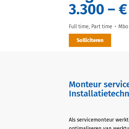
3.300 – €
Full time, Part time
Mbo
Solliciteren
Monteur service en onderhoud | Regio Assen |
Installatietechn
Als servicemonteur werk
optimaliseren van werktu