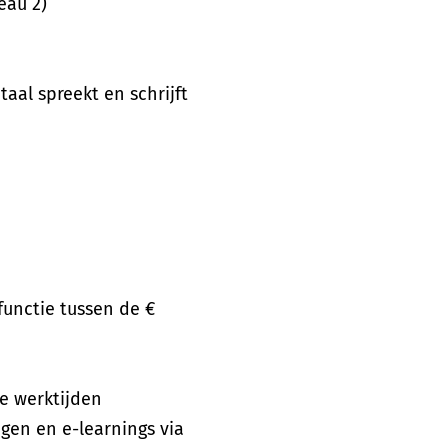
eau 2)
aal spreekt en schrijft
functie tussen de €
le werktijden
ngen en e-learnings via