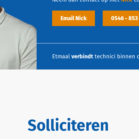
Email Nick
0546 - 853
Etmaal
verbindt
technici binnen d
Solliciteren