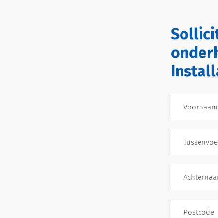
Sollic
onderh
Instal