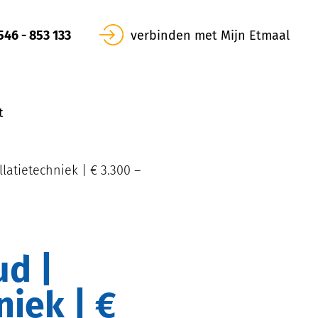
546 - 853 133
verbinden met Mijn Etmaal
t
latietechniek | € 3.300 –
niek | €