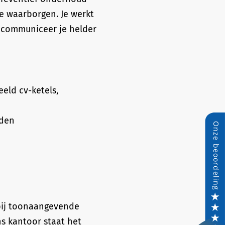
te waarborgen. Je werkt
t communiceer je helder
eld cv-ketels,
eden
 bij toonaangevende
ns kantoor staat het