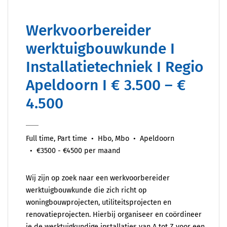
Werkvoorbereider
werktuigbouwkunde I
Installatietechniek I Regio
Apeldoorn I € 3.500 – €
4.500
Full time, Part time
Hbo, Mbo
Apeldoorn
€3500 - €4500 per maand
Wij zijn op zoek naar een werkvoorbereider
werktuigbouwkunde die zich richt op
woningbouwprojecten, utiliteitsprojecten en
renovatieprojecten. Hierbij organiseer en coördineer
je de werktuigkundige installaties van A tot Z voor een