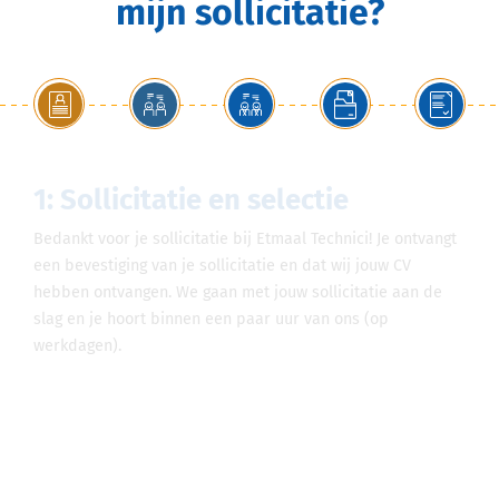
mijn sollicitatie?
2: Kennismaking met één van
onze accountmanagers
Yes, het is een match! Je komt langs voor een lekkere kop
koffie bij ons op kantoor of je spreekt af met één van onze
consultants op een locatie bij jou in de buurt. Nadat je met
één van onze consultants jouw wensen en behoeften hebt
besproken gaan wij voor jou op zoek naar de perfecte
werkgever en functie.