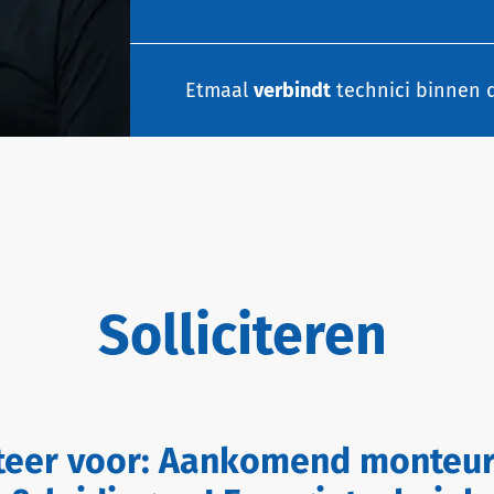
Etmaal
verbindt
technici binnen d
Solliciteren
iteer voor:
Aankomend monteu