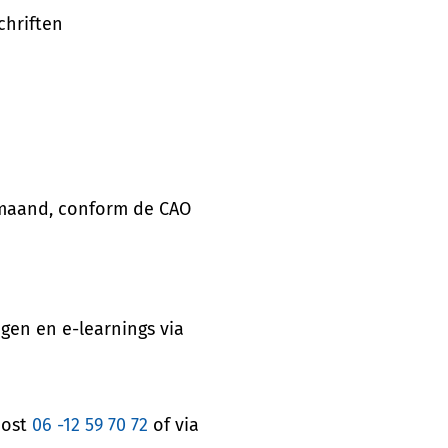
chriften
r maand, conform de CAO
ngen en e-learnings via
oost
06 -12 59 70 72
of via