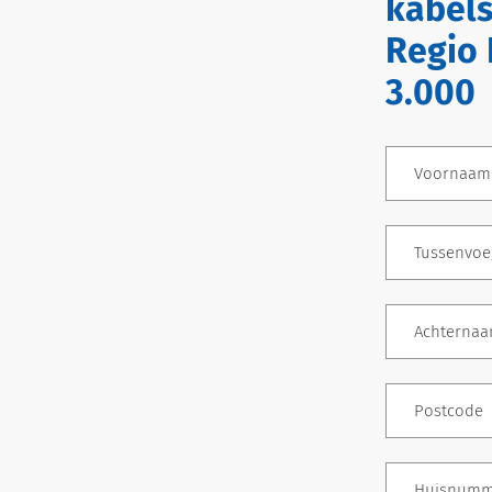
kabels
Regio 
3.000