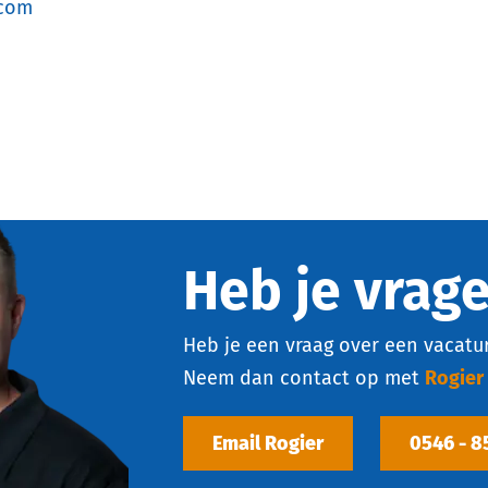
.com
Heb je vrag
Heb je een vraag over een vacatur
Neem dan contact op met
Rogier
Email Rogier
0546 - 8