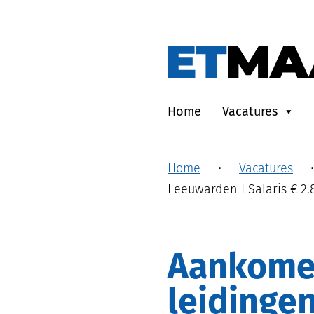
Home
Vacatures
Home
•
Vacatures
Leeuwarden I Salaris € 2.
Aankomend monteur kabels &
leidingen