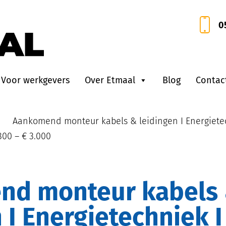
0
Voor werkgevers
Over Etmaal
Blog
Contac
•
Aankomend monteur kabels & leidingen I Energietec
800 – € 3.000
 I Energietechniek I