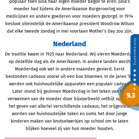
populair toen Julia haar eigen moeder begon te eren. Julia’s
moeder had tijdens de Amerikaanse Burgeroorlog voor
medicijnen en andere goederen voor moeders gezorgd. In 1914
besloot uiteindelijk de Amerikaanse president Woodrow Wilson
dat elke tweede zondag in mei voortaan Mother’s Day zou zijn.
Nederland
De traditie kwam in 1925 naar Nederland. Wij vieren Moederdag
op dezelfde dag als de Amerikanen. In andere landen wordt
Moederdag ook wel in andere maanden gevierd. Eerst
bestonden cadeaus vooral uit een bos bloemen. In de jaren ’60
werden ook huishoudelijke apparaten een populair cadeau.
Later stond bij gezinnen Moederdag in het teken van het
verwennen van de moeder door bijvoorbeeld ontbijt op bed,
het geven van allerlei verschillende cadeaus, het vrijgesteld
worden van huishoudelijke taken en soms het door jonge
kinderen maken van knutselwerkjes op school om te laten
blijken hoeveel zij van hun moeder houden.