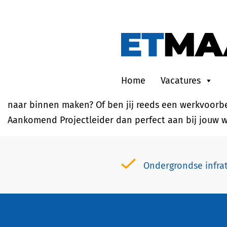
RncoCategories:
Project
Wil jij technische projecten aansturen en tegelijk zi
planning, kwaliteit, budget en samenwerking. Je wer
gebeuren. […]
Home
Vacatures
Heb jij als (leidinggevend) monteur of als uitvoerde
naar binnen maken? Of ben jij reeds een werkvoorbere
Aankomend Projectleider dan perfect aan bij jouw w
Ondergrondse infra