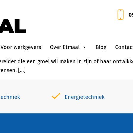
leider W
0
chtbaar resultaat zien op de bouw? Als projectleider wo
kt aan elektrotechnische en/of werktuigkundige instal
Voor werkgevers
Over Etmaal
Blog
Contac
r/montageleider ervaring opgedaan in de uitvoering bin
ider die een groei wil maken in zijn of haar ontwikkel
ensen! […]
techniek
Energietechniek