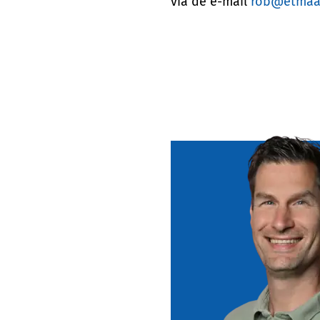
via de e-mail
rob@etmaa