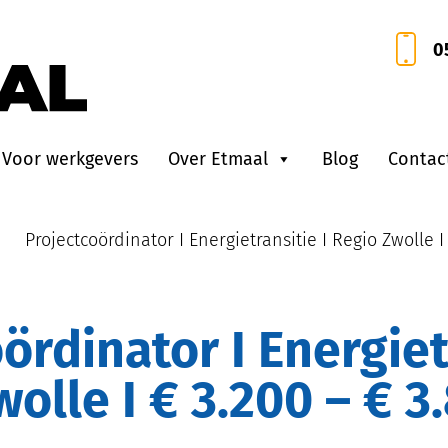
0
Voor werkgevers
Over Etmaal
Blog
Contac
•
Projectcoördinator I Energietransitie I Regio Zwolle I
wolle I € 3.200 – € 3