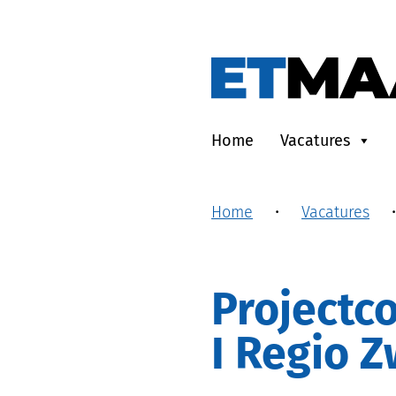
Home
Vacatures
Home
•
Vacatures
Projectcoördinator I Energietransitie
I Regio Z