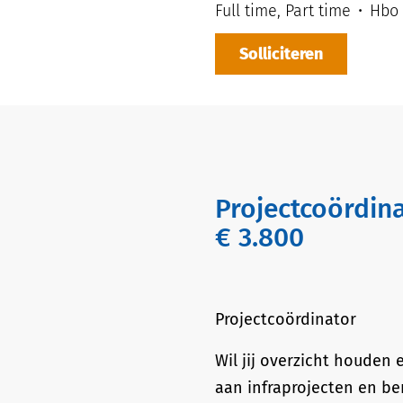
Full time, Part time
Hbo
Solliciteren
Projectcoördinator I Energietransitie I Regio Zwolle I € 3.200 –
€ 3.800
Projectcoördinator
Wil jij overzicht houden 
aan infraprojecten en be