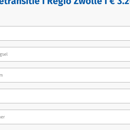
etransitie I Regio Zwolle I € 3.