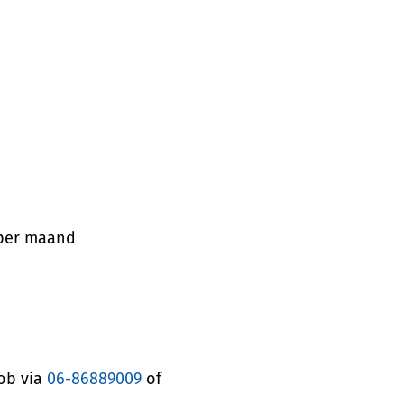
o per maand
ob via
06-86889009
of