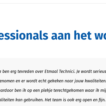
fessionals aan het 
Etmaal Technici ben ik in contact gekomen met een bra
rin ik zelf nog niet eerder actief was. Etmaal heeft met 
eegedacht en mij gedurende het hele proces uitstekend
eleid. De communicatie was duidelijk, het advies eerlijk