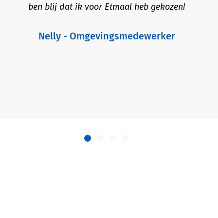
erd goed gekeken naar wat bij mij past. Dankzij Etmaal
 nu de kans gekregen om mezelf te ontwikkelen binnen e
uwe omgeving. Ik ben zeer tevreden over de samenwerk
en kan Etmaal zeker aanbevelen.
Matthijs - Assistent uitvoerder