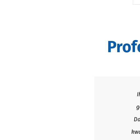
Pro
ici. Je wordt serieus
Via 
ar jouw kwaliteiten.
waa
tgekomen waar ik mijn
m
ook erg open en fijn. Ik
beg