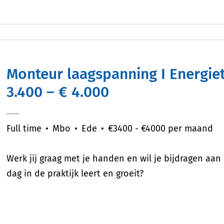
Monteur laagspanning I Energietechniek I Regio Ede I salaris €
3.400 – € 4.000
Full time
Mbo
Ede
€3400 - €4000 per maand
Werk jij graag met je handen en wil je bijdragen aan d
dag in de praktijk leert en groeit?